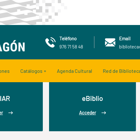
Teléfono
Email
976 71 58 48
bibliotec
ones
Catálogos
Agenda Cultural
Red de Bibliotec
IAR
eBiblio
er
Acceder