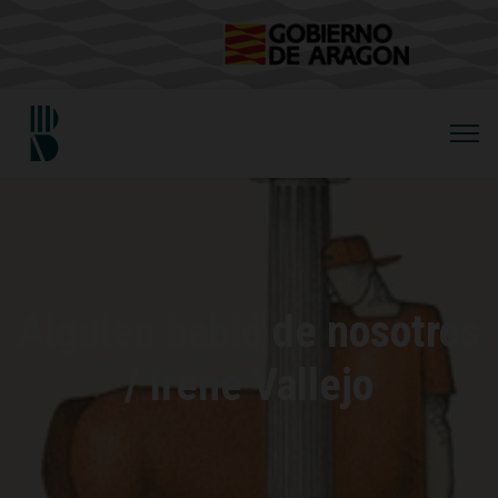
Alguien habló de nosotros
/ Irene Vallejo