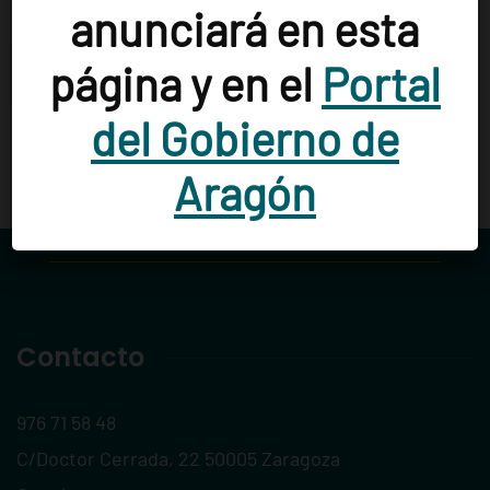
Año :
2017
anunciará en esta
página y en el
Portal
Acceso al catálogo
del Gobierno de
Aragón
Contacto
976 71 58 48
C/Doctor Cerrada, 22 50005 Zaragoza