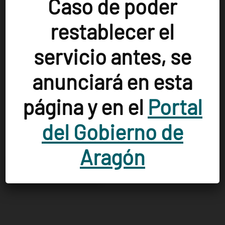
Caso de poder
ilustradores.com)
restablecer el
Interesante reseña en :
FRAGMENTOS, el Blog del escritor Ángel
Silvelo Gabriel: JESÚS MARCHAMALO, EL BOLSO DE BLIXEN,
servicio antes, se
ILUSTRADO POR ANTONIO SANTOS: UNA VIDA GRABADA EN EL
anunciará en esta
TALLO ESPINOSO DE UNA ROSA (angelsilvelo.blogspot.com)
página y en el
Portal
Ilustraciones :
Antonio Santos
Editor :
Nórdica
del Gobierno de
Año :
2016
Aragón
Acceso al catálogo