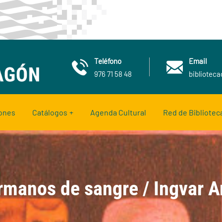
Teléfono
Email
976 71 58 48
bibliotec
ones
Catálogos
Agenda Cultural
Red de Bibliotec
hermanos de sangre / Ingvar 