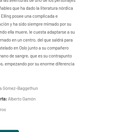
 las aventuras de uno de los personajes
ñables que ha dado la literatura nórdica
. Elling posee una complicada e
ación y ha sido siempre mimado por su
ndo ella muere, le cuesta adaptarse a su
ernado en un centro, del que saldrá para
utelado en Oslo junto a su compañero
rmano de sangre, que es su contrapunto
dos, empezando por su enorme diferencia
na Gómez-Baggethun
rta:
Alberto Gamón
ros