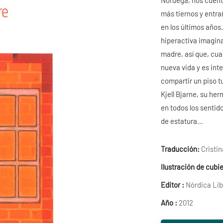
Noruega, nos cuenta
más tiernos y entra
en los últimos años
hiperactiva imagin
madre, así que, cua
nueva vida y es int
compartir un piso t
Kjell Bjarne, su he
en todos los senti
de estatura…
Traducción:
Cristi
Ilustración de cubie
Editor :
Nórdica Lib
Año :
2012