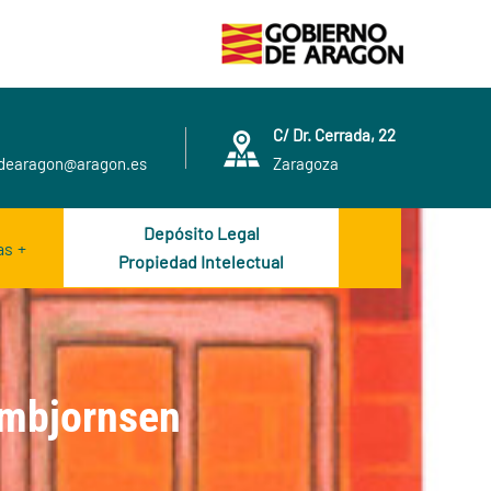
C/ Dr. Cerrada, 22
adearagon@aragon.es
Zaragoza
Depósito Legal
as
Propiedad Intelectual
Ambjornsen