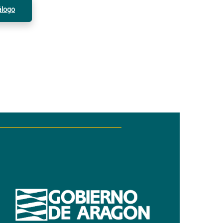
álogo