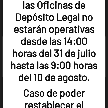
las Oficinas de
Depósito Legal no
estarán operativas
desde las 14:00
Usamos cookies en nuestro sitio web para brindarle la
experiencia más relevante recordando sus preferencias y
horas del 31 de julio
visitas repetidas. Al hacer clic en "Aceptar", acepta el uso
de TODAS las cookies.
hasta las 9:00 horas
El secreto de Jacinto / Javier
+info
Configurar cookies
ACEPTAR
RECHAZAR
Hernández
del 10 de agosto.
Caso de poder
restablecer el