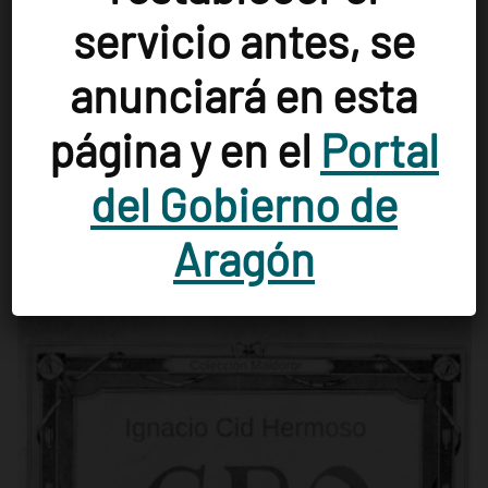
servicio antes, se
anunciará en esta
página y en el
Portal
El tango de Doroteo / Textos, Antón
del Gobierno de
Castro
Aragón