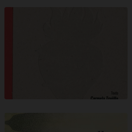
Chavela Vargas : cuántas luces dejaste
encendidas / Texto, Carmela Trujillo