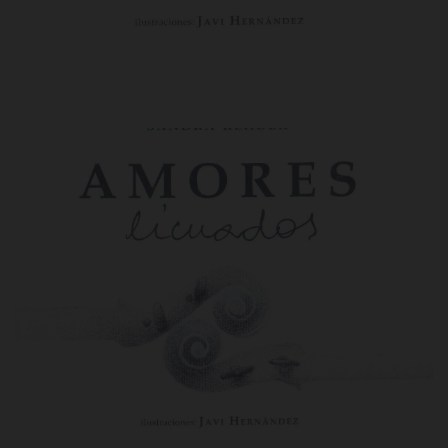
Amores licuados / [Textos] Sandra
Rehder