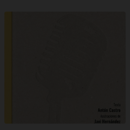
Billie Holiday : el negro arrebato del
jazz / texto Antón Castro