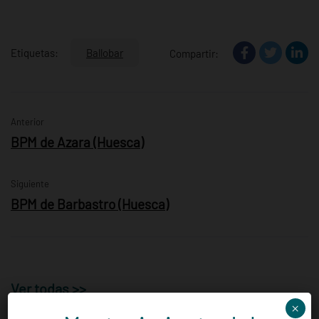
Etiquetas:
Ballobar
Compartir:
Anterior
BPM de Azara (Huesca)
Siguiente
BPM de Barbastro (Huesca)
Ver todas >>
×