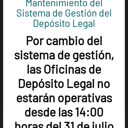
Mantenimiento del
Directorio Bibliotecas Públicas >>
Sistema de Gestión del
Depósito Legal
Directorio de la Red de Bibliotecas Públicas >>
Por cambio del
sistema de gestión,
Provincia / Comarca
las Oficinas de
Elegir la categoría
Depósito Legal no
estarán operativas
Población
desde las 14:00
Usamos cookies en nuestro sitio web para brindarle la
Aguarón
(1)
Aguaviva
(1)
Albalate de Cinca
(1)
experiencia más relevante recordando sus preferencias y
horas del 31 de julio
visitas repetidas. Al hacer clic en "Aceptar", acepta el uso