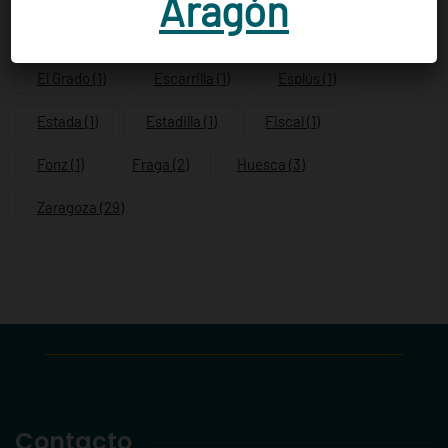
Aragón
Castejón de Sos
(1)
Castillonroy
(1)
El Grado
(1)
Escarrilla
(1)
Esplús
(1)
Estada
(1)
Estadilla
(1)
Fiscal
(1)
Fonz
(1)
Fraga
(2)
Huesca
(3)
Zaragoza
(29)
Contacto