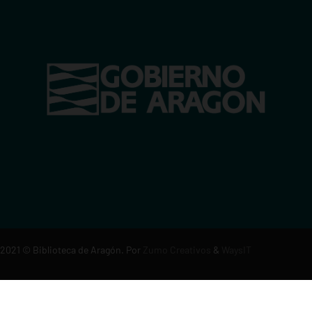
2021
© Biblioteca de Aragón. Por
Zumo Creativos
&
WaysIT
Aviso legal
·
Política de privacidad
·
Política de cookies