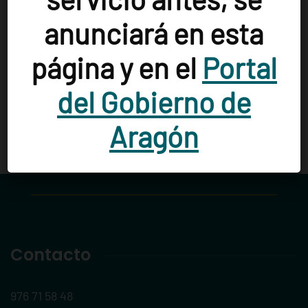
El Grado
(1)
Escarrilla
(1)
Esplús
(1)
anunciará en esta
Estada
(1)
Estadilla
(1)
Fiscal
(1)
página y en el
Portal
Fonz
(1)
Fraga
(2)
Huesca
(3)
del Gobierno de
Zaragoza
(29)
Aragón
Contacto
976 71 58 48