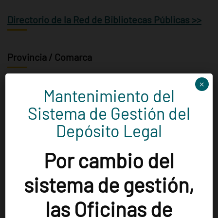
Directorio de la Red de Bibliotecas Públicas >>
Provincia / Comarca
×
Mantenimiento del
Elegir la categoría
Sistema de Gestión del
Depósito Legal
Población
Por cambio del
Aguarón
(1)
Aguaviva
(1)
Albalate de Cinca
(1)
sistema de gestión,
Albelda
(1)
Alcalá de Gurrea
(1)
Alcampell
(1)
las Oficinas de
Alcolea de Cinca
(1)
Alcubierre
(1)