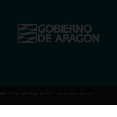
2021
© Biblioteca de Aragón. Por
Zumo Creativos
&
WaysIT
Aviso legal
·
Política de privacidad
·
Política de cookies