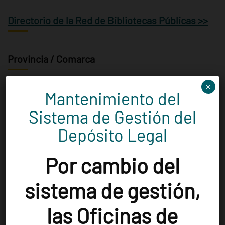
Directorio de la Red de Bibliotecas Públicas >>
Provincia / Comarca
×
Mantenimiento del
Elegir la categoría
Sistema de Gestión del
Depósito Legal
Población
Por cambio del
Aguarón
(1)
Aguaviva
(1)
Albalate de Cinca
(1)
sistema de gestión,
Albelda
(1)
Alcalá de Gurrea
(1)
Alcampell
(1)
las Oficinas de
Alcolea de Cinca
(1)
Alcubierre
(1)