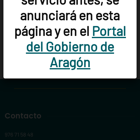
El Grado
(1)
Escarrilla
(1)
Esplús
(1)
anunciará en esta
Estada
(1)
Estadilla
(1)
Fiscal
(1)
página y en el
Portal
Fonz
(1)
Fraga
(2)
Huesca
(3)
del Gobierno de
Zaragoza
(29)
Aragón
Contacto
976 71 58 48